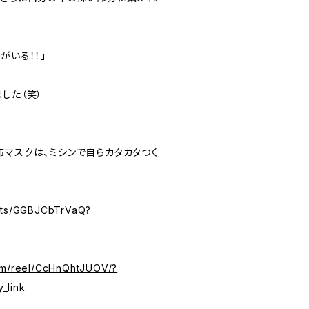
がいる！！」
した（笑）
布マスクは、ミシンで自らカタカタつく
orts/GGBJCbTrVaQ?
com/reel/CcHnQhtJUOV/?
_link